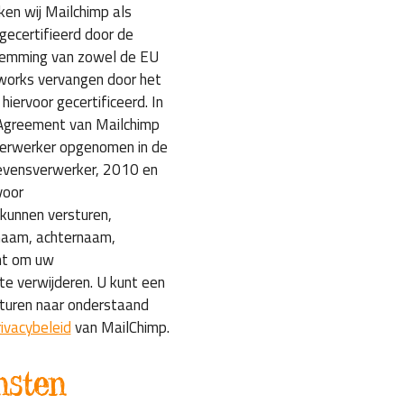
ken wij Mailchimp als
gecertifieerd door de
temming van zowel de EU
eworks vervangen door het
iervoor gecertificeerd. In
 Agreement van Mailchimp
verwerker opgenomen in de
evensverwerker, 2010 en
voor
kunnen versturen,
naam, achternaam,
cht om uw
te verwijderen. U kunt een
 sturen naar onderstaand
rivacybeleid
van MailChimp.
nsten